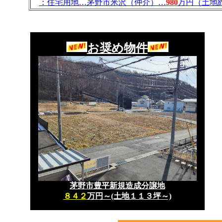
：住宅用地…茅野市米沢（仲介）…
980
万円（土地約
お奨め物件
茅野市豊平新規造成分譲地
８４２
万円～(土地１１３坪～)