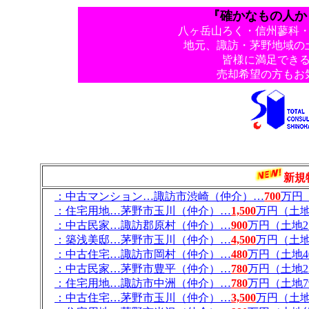
『確かなもの人か
八ヶ岳山ろく・信州蓼科
地元、諏訪・茅野地域の
皆様に満足でき
売却希望の方もお
新規
：中古マンション…諏訪市渋崎（仲介）…
700
万円（
：住宅用地…茅野市玉川（仲介）…
1,500
万円（土地
：中古民家…諏訪郡原村（仲介）…
900
万円（土地2
：築浅美邸…茅野市玉川（仲介）…
4,500
万円（土地
：中古住宅…諏訪市岡村（仲介）…
480
万円（土地4
：中古民家…茅野市豊平（仲介）…
780
万円（土地2
：住宅用地…諏訪市中洲（仲介）…
780
万円（土地7
：中古住宅…茅野市玉川（仲介）…
3,500
万円（土地