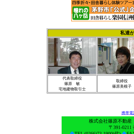
私達
代表取締役
取締役
篠原 敏
篠原美根子
宅地建物取引士
携帯電
株式会社篠原不動産 
〒391-021
◆
TEL (0266)73-1900(代)
◆
FA